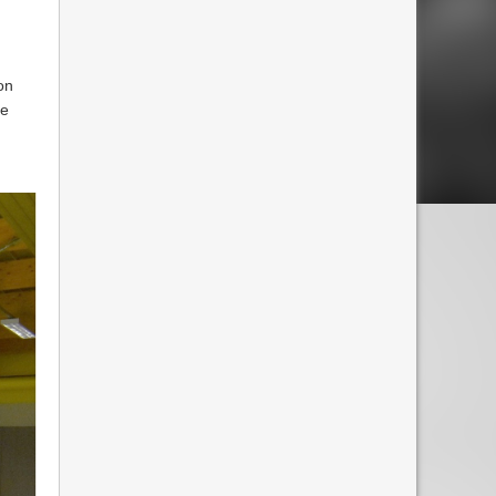
on
ée