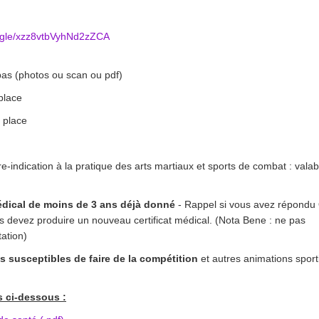
s.gle/xzz8vtbVyhNd2zZCA
as (photos ou scan ou pdf)
 place
 place
e-indication à la pratique des arts martiaux et sports de combat : valab
médical de moins de 3 ans déjà donné
- Rappel si vous avez répondu
us devez produire un nouveau certificat médical. (Nota Bene : ne pas
tation)
s susceptibles de faire de la compétition
et autres animations sport
 ci-dessous :