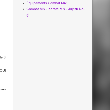
Équipements Combat Mix
Combat Mix - Karaté Mix - Jujitsu No-
gi
le 3
 OUI
ives