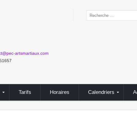
Valider
ct@pec-artsmartiaux.com
51657
Tarifs
Horaires
Calendriers
A