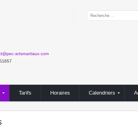
Valider
ct@pec-artsmartiaux.com
51657
Tarifs
Horaires
Calendriers
A
s