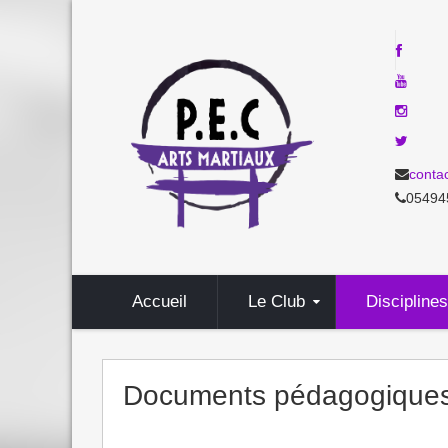
conta
05494
Accueil
Le Club
Disciplines
Documents pédagogique