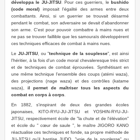
développa le JU-JITSU
. Pour ces guerriers, le
bushido
(code moral)
imposait l'égalité des armes entre deux
combattants. Ainsi, si un guerrier se trouvait désarmé
pendant le combat, son adversaire se devait d'abandonner
son arme. C'est pour pouvoir combattre à mains nues et
ne pas se trouver faillible que les samouraïs développèrent
ces techniques efficaces de combat à mains nues.
Le
JU-JITSU
, ou "
technique de la souplesse
", est ainsi
l'héritier, à la fois d'un code moral chevaleresque très strict
et de techniques de combat éprouvées. Synthétisant en
une même technique l'ensemble des coups (atémi waza),
des projections (nage waza) et des contrôles (katame
waza),
il permet de maîtriser tous les aspects du
combat en corps à corps
.
En 1882, s'inspirant de deux des grandes écoles
japonaises, KITO-RYU-JU-JITSU et YOSHIN-RYU-JU-
JITSU, respectivement école de "la chute et de l'élévation"
et école du " cœur de saule ", le maître JIGORO KANO
réactualise ces techniques et fonde, sa propre méthode de
JU-JITSU qu'il baptise JUDO, "voie de la souplesse" ou